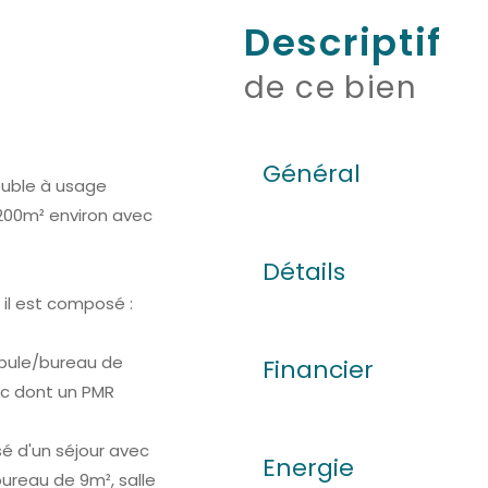
descriptif
de ce bien
Général
euble à usage
200m² environ avec
Détails
il est composé :
tibule/bureau de
Financier
wc dont un PMR
é d'un séjour avec
Energie
bureau de 9m², salle