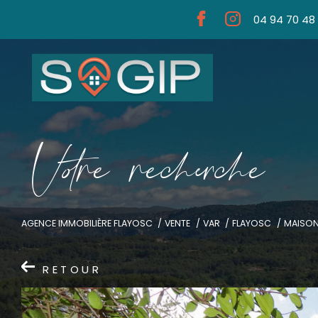
04 94 70 48
V
o
r
e
r
e
c
e
c
e
AGENCE IMMOBILIÈRE FLAYOSC
VENTE
VAR
FLAYOSC
MAISO
RETOUR