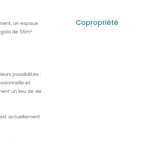
Copropriété
ement, un espace
ergola de 55m²
.
eurs possibilités :
ssionnelle et
ent un lieu de vie
n est actuellement