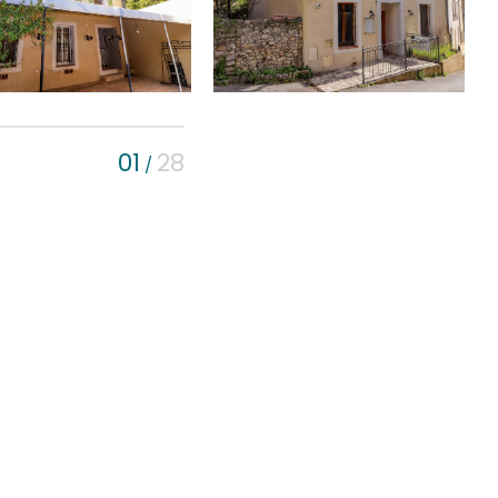
01
28
/