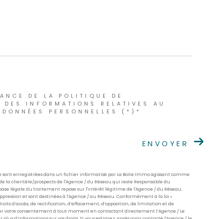
SANCE DE LA POLITIQUE DE
T DES INFORMATIONS RELATIVES AU
 DONNÉES PERSONNELLES (*)*
ENVOYER
re sont enregistrées dans un fichier informatisé par La Boite Immo agissant comme
de la clientèle/prospects de l'Agence / du Réseau qui reste Responsable du
ase légale du traitement repose sur l'intérêt légitime de l'Agence / du Réseau.
pression et sont destinées à l'Agence / au Réseau. Conformément à la loi «
roits d’accès, de rectification, d’effacement, d’opposition, de limitation et de
irer votre consentement à tout moment en contactant directement l’Agence / Le
 plus d’informations sur vos droits. Si vous estimez, après avoir contacté l'Agence / le