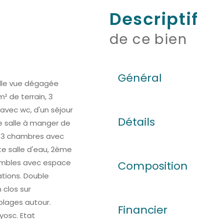
descriptif
de ce bien
Général
belle vue dégagée
² de terrain, 3
vec wc, d'un séjour
Détails
e salle à manger de
r, 3 chambres avec
te salle d'eau, 2ème
combles avec espace
Composition
ations. Double
 clos sur
plages autour.
Financier
yosc. Etat