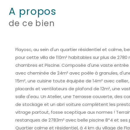
a propos
de ce bien
Flayosc, au sein d'un quartier résidentiel et calme, 
pour cette villa de 110m² habitables sur plus de 2780 m
chambres et Piscine. Composée d'une vaste entrée a
avec cheminée de 24m² avec poêle à granules, d'un
15m², une cuisine toute équipée de 14m² avec cellie
placards et ventilateurs de plafond de 12m², une vas
salle d'eau. Un Atelier, une Terrasse couverte, des 
de stockage et un abri voiture complètent les prest
vitrage partout, fosse sceptique aux normes ! Terrain
restanques de 2783m² avec belle piscine 8*4 et ses 
Quartier calme et résidentiel, à 4 km du village de Fla