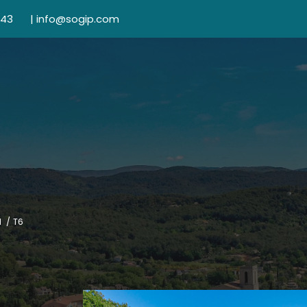
 43
|
info@sogip.com
N
T6