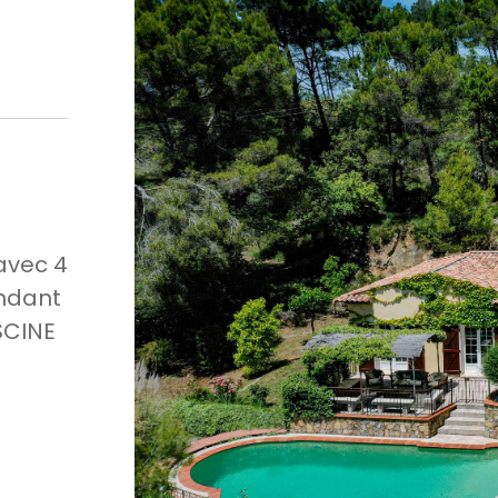
avec 4
ndant
SCINE