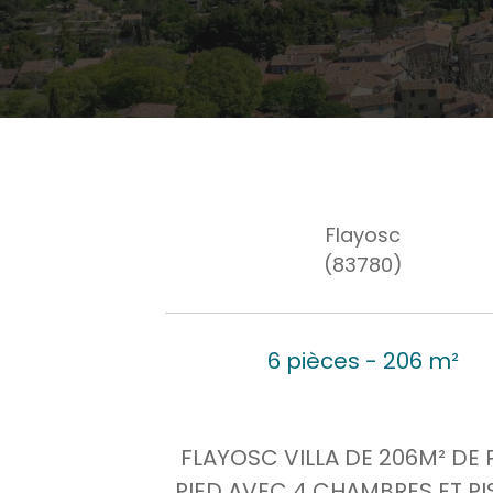
Flayosc
(83780)
6 pièces - 206 m²
FLAYOSC VILLA DE 206M² DE 
PIED AVEC 4 CHAMBRES ET PI