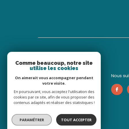
Comme beaucoup, notre site
utilise les cookies
nous su
On aimerait vous accompagner pendant
votre visite.
04 94 70 48 43
En poursuivant, vous acceptez l'utilisation des
info@sogip.com
cookies par ce site, afin de vous proposer des
contenus adaptés et réaliser des statistiques !
19 boulevard Jean Moulin
83780
Flayosc
PARAMÉTRER
TOUT ACCEPTER