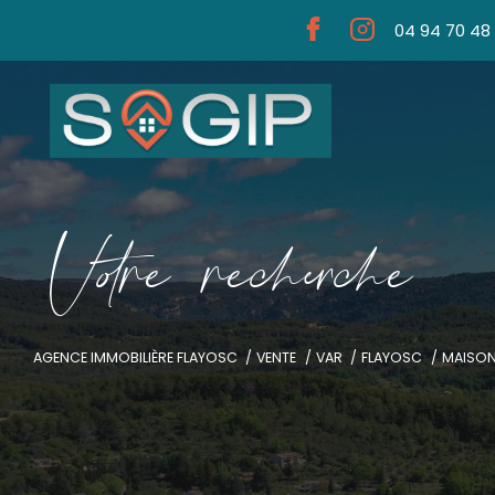
04 94 70 48
V
o
r
e
r
e
c
e
c
e
AGENCE IMMOBILIÈRE FLAYOSC
VENTE
VAR
FLAYOSC
MAISO