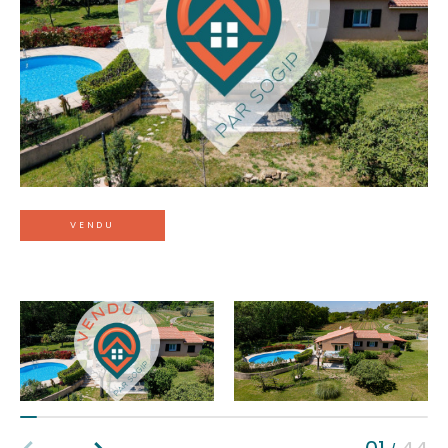
Budget
Surface
Surface
Pièces
Pièces
VENDU
Référence
AFFINER LES CRITÈRES
Terrasse
Parking
Piscine
FILTRER PAR