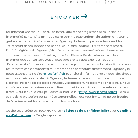
DE MES DONNÉES PERSONNELLES (*)*
ENVOYER
Les informations recueillies sur ce formulaire sont enregistrées dans un fichier
informatisé par La Boite Immo agissant comme Sous-traitant du traitement pour la
gestion de la clientèle/prospects de l'Agence / du Réseau qui reste Responsable du
Traitement de vos Données personnelles. La base légale du traitement repose sur
l'intérêt légitime de l'Agence / du Réseau. Elles sont conservées jusqu'à demande de
suppression et sont destinées à l'Agence / au Réseau. Conformément à la loi «
informatique et libertés », vous disposez des droits d’accès, de rectification,
d’effacement, d’opposition, de limitation et de portabilité de vos données. Vous pouvez
retirer votre consentement à tout moment en contactant directement l’Agence / Le
Réseau. Consultez le site
https://cnil.fr/fr
pour plus d’informations sur vos droits. Si vous
estimez, après avoir contacté l'Agence / le Réseau, que vos droits « Informatique et
Libertés » ne sont pas respectés, vous pouvez adresser une réclamation à la CNIL. Nous
vous informons de l’existence de la liste d'opposition au démarchage téléphonique «
Bloctel », sur laquelle vous pouvez vous inscrire ici :
https://www.bloctel.gouv.fr
. Dans le
cadre de la protection des Données personnelles, nous vous invitons à ne pas inscrire
de Données sensibles dans le champ de saisie libre.
Ce site est protégé par reCAPTCHA, les
Politiques de Confidentialité
et es
Conditio
ns d'utilisation
de Google s'appliquent.