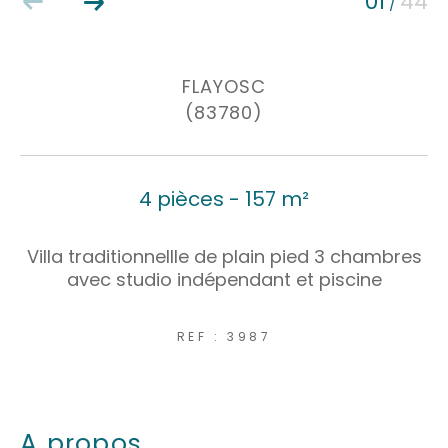
01
44
/
Coups de coeur
Exclusivités
Nouveautés
FLAYOSC
(83780)
RECHERCHER
4 pièces - 157 m²
Villa traditionnellle de plain pied 3 chambres
avec studio indépendant et piscine
REF : 3987
a propos