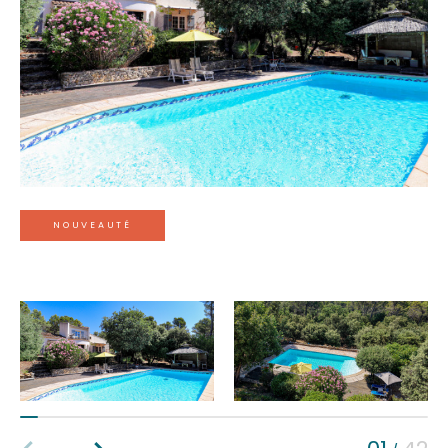
Budget
Surface
Surface
Pièces
Pièces
NOUVEAUTÉ
Référence
AFFINER LES CRITÈRES
Terrasse
Parking
Piscine
FILTRER PAR