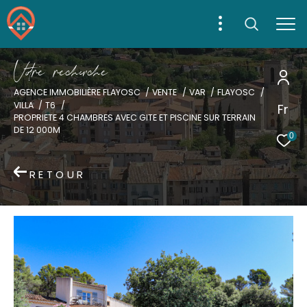
V
o
r
e
r
e
c
e
c
e
AGENCE IMMOBILIÈRE FLAYOSC
VENTE
VAR
FLAYOSC
VILLA
T6
Fr
Effectuer une recherche
PROPRIETE 4 CHAMBRES AVEC GITE ET PISCINE SUR TERRAIN
DE 12 000M
et trouver le bien qui correspond à vos critères
0
Type d'offre
RETOUR
Acheter
Type de bien
Type de bien
Ville