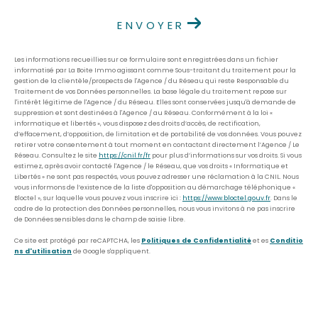
ENVOYER
Les informations recueillies sur ce formulaire sont enregistrées dans un fichier
informatisé par La Boite Immo agissant comme Sous-traitant du traitement pour la
gestion de la clientèle/prospects de l'Agence / du Réseau qui reste Responsable du
Traitement de vos Données personnelles. La base légale du traitement repose sur
l'intérêt légitime de l'Agence / du Réseau. Elles sont conservées jusqu'à demande de
suppression et sont destinées à l'Agence / au Réseau. Conformément à la loi «
informatique et libertés », vous disposez des droits d’accès, de rectification,
d’effacement, d’opposition, de limitation et de portabilité de vos données. Vous pouvez
retirer votre consentement à tout moment en contactant directement l’Agence / Le
Réseau. Consultez le site
https://cnil.fr/fr
pour plus d’informations sur vos droits. Si vous
estimez, après avoir contacté l'Agence / le Réseau, que vos droits « Informatique et
Libertés » ne sont pas respectés, vous pouvez adresser une réclamation à la CNIL. Nous
vous informons de l’existence de la liste d'opposition au démarchage téléphonique «
Bloctel », sur laquelle vous pouvez vous inscrire ici :
https://www.bloctel.gouv.fr
. Dans le
cadre de la protection des Données personnelles, nous vous invitons à ne pas inscrire
de Données sensibles dans le champ de saisie libre.
Ce site est protégé par reCAPTCHA, les
Politiques de Confidentialité
et es
Conditio
ns d'utilisation
de Google s'appliquent.