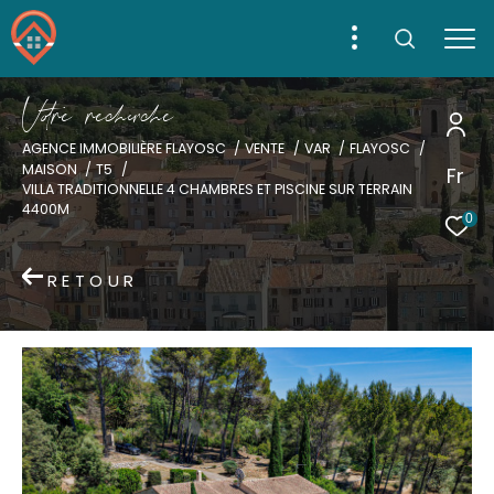
V
o
r
e
r
e
c
e
c
e
AGENCE IMMOBILIÈRE FLAYOSC
VENTE
VAR
FLAYOSC
MAISON
T5
Fr
Effectuer une recherche
VILLA TRADITIONNELLE 4 CHAMBRES ET PISCINE SUR TERRAIN
4400M
et trouver le bien qui correspond à vos critères
0
Type d'offre
RETOUR
Acheter
Type de bien
Type de bien
Ville