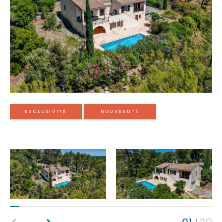
Budget
Surface
Surface
Pièces
Pièces
EXCLUSIVITÉ
NOUVEAUTÉ
Référence
AFFINER LES CRITÈRES
Terrasse
Parking
Piscine
FILTRER PAR