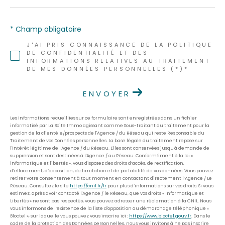
* Champ obligatoire
J'AI PRIS CONNAISSANCE DE LA POLITIQUE
DE CONFIDENTIALITÉ ET DES
INFORMATIONS RELATIVES AU TRAITEMENT
DE MES DONNÉES PERSONNELLES (*)*
ENVOYER
Les informations recueillies sur ce formulaire sont enregistrées dans un fichier
informatisé par La Boite Immo agissant comme Sous-traitant du traitement pour la
gestion de la clientèle/prospects de l'Agence / du Réseau qui reste Responsable du
Traitement de vos Données personnelles. La base légale du traitement repose sur
l'intérêt légitime de l'Agence / du Réseau. Elles sont conservées jusqu'à demande de
suppression et sont destinées à l'Agence / au Réseau. Conformément à la loi «
informatique et libertés », vous disposez des droits d’accès, de rectification,
d’effacement, d’opposition, de limitation et de portabilité de vos données. Vous pouvez
retirer votre consentement à tout moment en contactant directement l’Agence / Le
Réseau. Consultez le site
https://cnil.fr/fr
pour plus d’informations sur vos droits. Si vous
estimez, après avoir contacté l'Agence / le Réseau, que vos droits « Informatique et
Libertés » ne sont pas respectés, vous pouvez adresser une réclamation à la CNIL. Nous
vous informons de l’existence de la liste d'opposition au démarchage téléphonique «
Bloctel », sur laquelle vous pouvez vous inscrire ici :
https://www.bloctel.gouv.fr
. Dans le
cadre de la protection des Données personnelles, nous vous invitons à ne pas inscrire