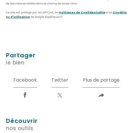
de Données sensibles dans le champ de saisie libre.
Ce site est protégé par reCAPTCHA, les
Politiques de Confidentialité
et es
Conditio
ns d'utilisation
de Google s'appliquent.
partager
le bien
Facebook
Twitter
Plus de partage
découvrir
nos outils